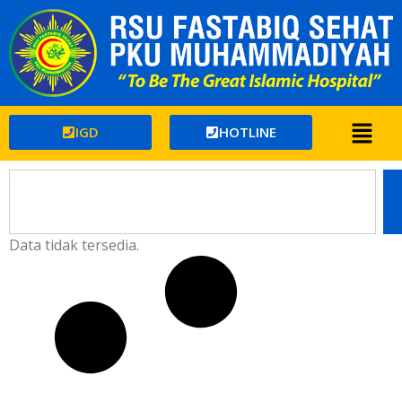
IGD
HOTLINE
Data tidak tersedia.