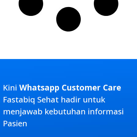
Kini
Whatsapp Customer Care
Fastabiq Sehat
hadir untuk
menjawab kebutuhan informasi
Pasien