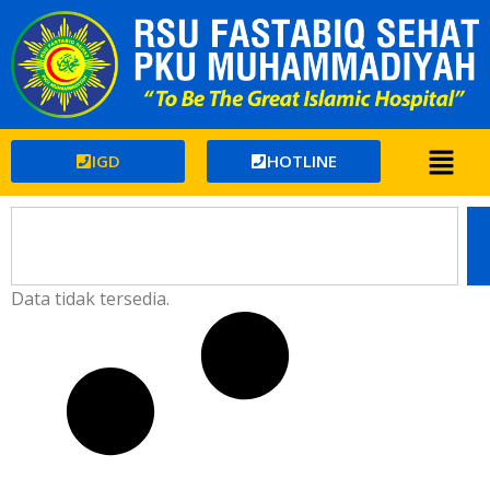
IGD
HOTLINE
Data tidak tersedia.