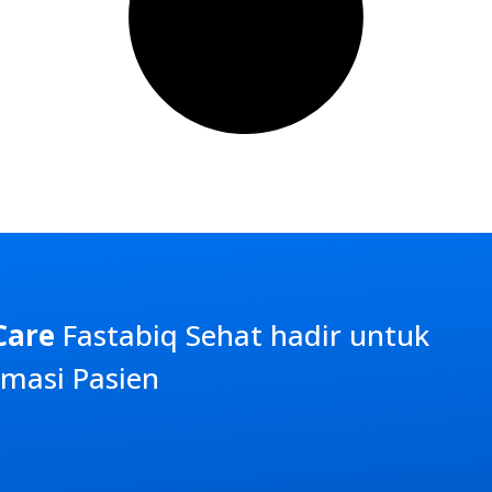
Care
Fastabiq Sehat
hadir untuk
masi Pasien