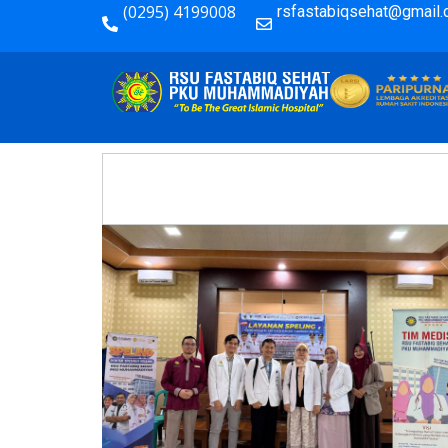
(0295) 4199008
rsfastabiqsehat@gmail