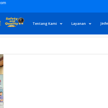
.com
Jadw
Tentang Kami
Layanan