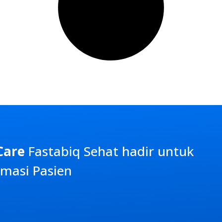
Care
Fastabiq Sehat
hadir untuk
masi Pasien