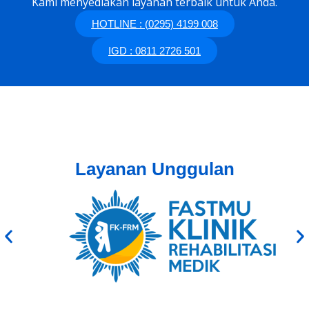
Kami menyediakan layanan terbaik untuk Anda.
HOTLINE : (0295) 4199 008
IGD : 0811 2726 501
Layanan Unggulan